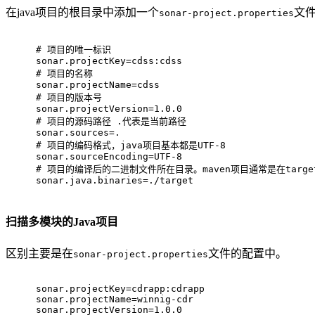
在java项目的根目录中添加一个
文
sonar-project.properties
# 项目的唯一标识
sonar.projectKey
=
cdss:cdss
# 项目的名称
sonar.projectName
=
cdss
# 项目的版本号
sonar.projectVersion
=
1.0.0
# 项目的源码路径 .代表是当前路径
sonar.sources
=
.
# 项目的编码格式，java项目基本都是UTF-8
sonar.sourceEncoding
=
UTF-8
# 项目的编译后的二进制文件所在目录。maven项目通常是在targe
sonar.java.binaries
=
./target
扫描多模块的Java项目
区别主要是在
文件的配置中。
sonar-project.properties
sonar.projectKey
=
cdrapp:cdrapp
sonar.projectName
=
winnig-cdr
sonar.projectVersion
=
1.0.0