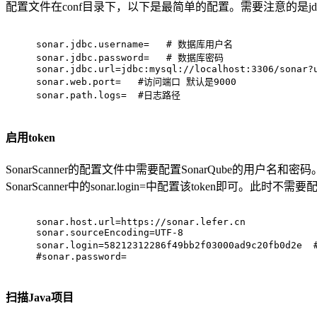
配置文件在conf目录下，以下是最简单的配置。需要注意的是jdb
sonar.jdbc.username
=   
# 数据库用户名
sonar.jdbc.password
=   
# 数据库密码
sonar.jdbc.url
=
jdbc:mysql://localhost:3306/sonar?
sonar.web.port
=   
#访问端口 默认是9000
sonar.path.logs
=  
#日志路径
启用token
SonarScanner的配置文件中需要配置SonarQube的用户名和
SonarScanner中的sonar.login=中配置该token即可。此时不需要
sonar.host.url
=
https://sonar.lefer.cn
sonar.sourceEncoding
=
UTF-8
sonar.login
=
58212312286f49bb2f03000ad9c20fb0
#sonar.password=
扫描Java项目