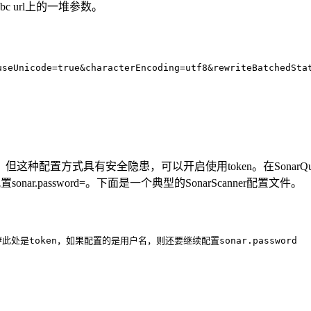
c url上的一堆参数。
useUnicode=true&characterEncoding=utf8&rewriteBatchedSta
密码。但这种配置方式具有安全隐患，可以开启使用token。在SonarQ
配置sonar.password=。下面是一个典型的SonarScanner配置文件。
d2e  #此处是token，如果配置的是用户名，则还要继续配置sonar.password