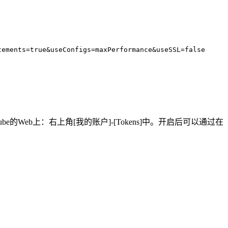
tements=true&useConfigs=maxPerformance&useSSL=false
ube的Web上：右上角[我的账户]-[Tokens]中。开启后可以通过在