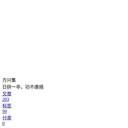
方兴集
日拱一卒，功不唐捐
文章
203
标签
99
分类
0