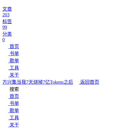
文章
203
标签
99
分类
0
首页
书单
歌单
工具
关于
方兴集
当我7天烧掉7亿Tokens之后
返回首页
搜索
首页
书单
歌单
工具
关于