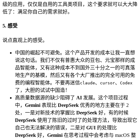
级的应用，仅仅是自用的工具类项目，这个要求就可以大大降
低了：满足你自己的需求就好。
5. 感受
说点直观上的感受。
中国的崛起不可避免。这个产品开发的成本让我一直想
说这句话。我们不仅有普惠大众的豆包、元宝那样的成
品智能体，又有这种成本不到国外三十分之一的可真落
地生产的基模，然后又有各个大厂推出的完全可用的免
费的编程智能体。不要再迷信
、
、
claude
cursor
Codex
了，大胆的试试中国造！
高质量数据源的缺少阻碍了
AI
发展。这个项目过程
中，
Gemini
表现比
DeepSeek
优秀的地方主要在于 2
处，一是对新技术的掌握比
DeepSeek
好，有的时候
DeepSeek
使用了陈旧的过时了的处理方法，导致出现它
自己也无法解决的错误，二是对
GUI
的处理比
DeepSeek
好，
Gemini
在思考过程中会考虑与 macOS 整