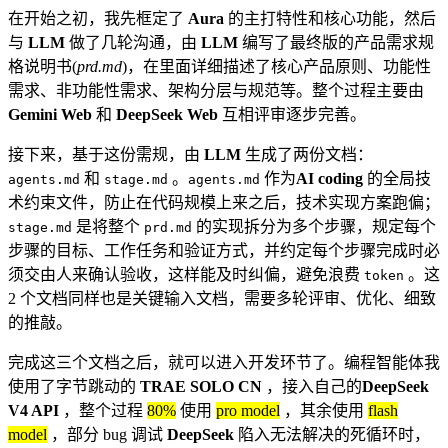
在开始之初，我先框定了
Aura
的主打特性和核心功能，然后
与
LLM
做了几轮沟通，由
LLM
编写了最终版的产品需求规
格说明书(
prd.md
)，在里面详细描述了核心产品原则、功能性
需求、非功能性需求、架构分层与规范等。整个过程主要由
Gemini Web
和
DeepSeek Web
互相评审逐步完善。
接下来，基于这份需规，由
LLM
生成了两份文档：
和
。
作为
AI coding
的全局技
agents.md
stage.md
agents.md
术约束文件，防止在代码规模上来之后，技术实现方案跑偏；
是将整个
的实现拆分为多个步骤，规定每个
stage.md
prd.md
步骤的目标、工作任务和验证方式，并约定每个步骤完成时必
须交由人来确认验收，这样能及时纠偏，避免浪费
。这
token
2 个文档同样也是关键输入文档，需要多轮评审、优化、细致
的推敲。
完成这三个文档之后，就可以进入开发环节了。编程智能体我
使用了字节跳动的
TRAE SOLO CN
，接入自己的
DeepSeek
V4 API
，整个过程
80%
使用
pro model
，其余使用
flash
model
，部分 bug 调试
DeepSeek
陷入无法解决的死循环时，