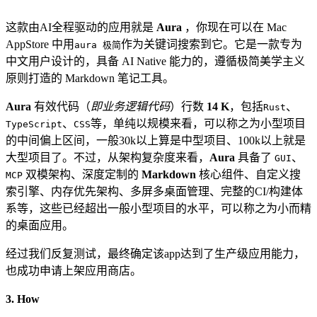
这款由AI全程驱动的应用就是
Aura
，你现在可以在 Mac
AppStore 中用
作为关键词搜索到它。它是一款专为
aura 极简
中文用户设计的，具备 AI Native 能力的，遵循极简美学主义
原则打造的 Markdown 笔记工具。
Aura
有效代码（
即业务逻辑代码
）行数
14 K
，包括
、
Rust
、
等，单纯以规模来看，可以称之为小型项目
TypeScript
CSS
的中间偏上区间，一般30k以上算是中型项目、100k以上就是
大型项目了。不过，从架构复杂度来看，
Aura
具备了
、
GUI
双模架构、深度定制的
Markdown
核心组件、自定义搜
MCP
索引擎、内存优先架构、多屏多桌面管理、完整的CI/构建体
系等，这些已经超出一般小型项目的水平，可以称之为小而精
的桌面应用。
经过我们反复测试，最终确定该app达到了生产级应用能力，
也成功申请上架应用商店。
3. How