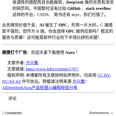
体调性的搭配而且也能做到，
DeepSeek
做的东西有浓浓
的网页风。中国暂时没有比拟
GitHub
、
stack overflow
这样的平台，CSDN、 简书还有 iteye，你们可惜了。
业务嗅觉价值千金，
AI
催生了
OPC
，形势一片大好。C 端感
受不强烈，但作为 B 端，你会选择
OPC
做供应商吗？稳定的
服务与质量！这可能是软件行业的下半场比拼的关键！
顺便打个广告
：欢迎大家下载使用
Aura
！
文章作者:
方兴集
文章链接:
https://www.lefer.cn/posts/1707/
版权声明:
本博客所有文章除特别声明外，均采用
CC BY-
NC-SA 4.0
许可协议。转载请注明来源
方兴集
！
AI
DeepSeek
Aura
产品经理
AI编程
经验分享
评论
0
comments
Anonymous