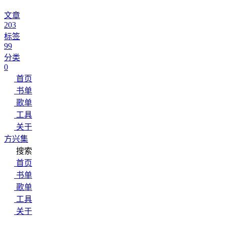
文章
203
标签
99
分类
0
首页
书单
歌单
工具
关于
方兴集
搜索
首页
书单
歌单
工具
关于