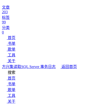
文章
203
标签
99
分类
0
首页
书单
歌单
工具
关于
方兴集
读取SQL Server 事务日志
返回首页
搜索
首页
书单
歌单
工具
关于