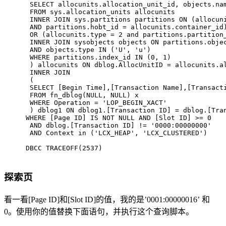
 SELECT allocunits.allocation_unit_id, objects.na
 FROM sys.allocation_units allocunits 
 INNER JOIN sys.partitions partitions ON (allocun
 AND partitions.hobt_id = allocunits.container_id
 OR (allocunits.type = 2 and partitions.partition
 INNER JOIN sysobjects objects ON partitions.obje
 AND objects.type IN ('U', 'u')
 WHERE partitions.index_id IN (0, 1)
 ) allocunits ON dblog.AllocUnitID = allocunits.a
 INNER JOIN 
 (
 SELECT [Begin Time],[Transaction Name],[Transact
 FROM fn_dblog(NULL, NULL) x
 WHERE Operation = 'LOP_BEGIN_XACT' 
 ) dblog1 ON dblog1.[Transaction ID] = dblog.[Tra
WHERE [Page ID] IS NOT NULL AND [Slot ID] >= 0
 AND dblog.[Transaction ID] != '0000:00000000' 
 AND Context in ('LCX_HEAP', 'LCX_CLUSTERED')
DBCC TRACEOFF(2537)
探索页
看一看[Page ID]和[Slot ID]的值，我的是’0001:00000016’ 和
0。使用你的值替换下面语句，并执行这个查询脚本。