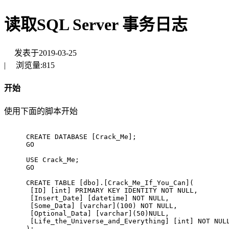
读取SQL Server 事务日志
发表于
2019-03-25
|
浏览量:
815
开始
使用下面的脚本开始
CREATE DATABASE [Crack_Me];
GO
USE Crack_Me;
GO
CREATE TABLE [dbo].[Crack_Me_If_You_Can](
 [ID] [int] PRIMARY KEY IDENTITY NOT NULL,
 [Insert_Date] [datetime] NOT NULL,
 [Some_Data] [varchar](100) NOT NULL,
 [Optional_Data] [varchar](50)NULL,
 [Life_the_Universe_and_Everything] [int] NOT NUL
);