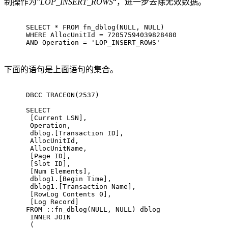
制操作为”
LOP_INSERT_ROWS
“，进一步去除无效数据。
SELECT * FROM fn_dblog(NULL, NULL)
WHERE AllocUnitId = 72057594039828480
AND Operation = 'LOP_INSERT_ROWS'
下面的语句是上面语句的集合。
DBCC TRACEON(2537)
SELECT
 [Current LSN], 
 Operation,
 dblog.[Transaction ID],
 AllocUnitId,
 AllocUnitName,
 [Page ID],
 [Slot ID],
 [Num Elements],
 dblog1.[Begin Time],
 dblog1.[Transaction Name],
 [RowLog Contents 0],
 [Log Record]
FROM ::fn_dblog(NULL, NULL) dblog
 INNER JOIN 
 ( 