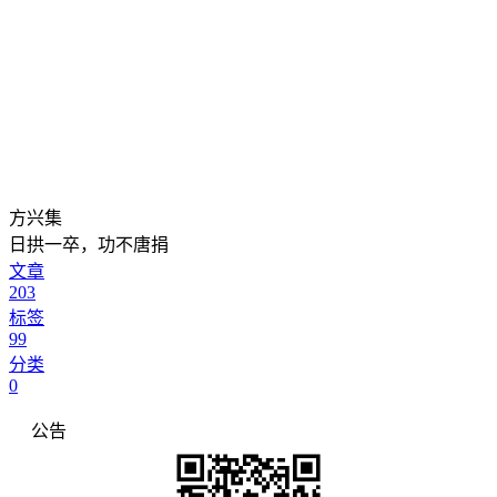
方兴集
日拱一卒，功不唐捐
文章
203
标签
99
分类
0
公告