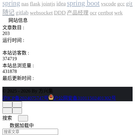
spring
spring boot
git
idea
nas
flask
jointjs
vscode
gcc
随记
gitlab
websocket
DDD
产品经理
ocr
certbot
wrk
网站信息
文章数目 :
203
运行时间 :
本站访客数 :
374719
本站总浏览量 :
431878
最后更新时间 :
© 2025 - 2026 By 方兴集
沪ICP备2024075747号
沪公网安备31011502401302号
搜索
数据加载中