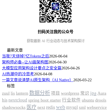
扫码关注我的公众号
获取最新 AI 行业动态与技术架构探讨
最新文章
当我7天烧掉7亿Tokens之后
2026-06-04
架构师必备--让AI画架构图
2026-04-30
大模型应用架构设计要点之安全篇
2026-04-26
AI热潮中的冷思考
2026-04-08
一篇文章说清楚AI原生架构（AI Native）
2026-03-22
标签
数据分析
jpa
zuul
lis
lantern
项目
wordpress
常识
Aura
his
nextcloud
行业软件
spring boot starter
ubuntu
drools
web
医疗
redis
mysql
shadowsocks
next
xml
webservice