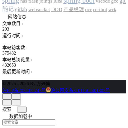
spring
spring boot
git
idea
nas
flask
jointjs
vscode
gcc
随记
gitlab
websocket
DDD
产品经理
ocr
certbot
wrk
网站信息
文章数目 :
203
运行时间 :
本站访客数 :
375482
本站总浏览量 :
432653
最后更新时间 :
© 2025 - 2026 By 方兴集
沪ICP备2024075747号
沪公网安备31011502401302号
搜索
数据加载中