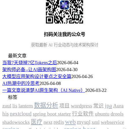
扫码关注我的公众号
获取最新 AI 行业动态与技术架构探讨
最新文章
当我7天烧掉7亿Tokens之后
2026-06-04
架构师必备--让AI画架构图
2026-04-30
大模型应用架构设计要点之安全篇
2026-04-26
AI热潮中的冷思考
2026-04-08
一篇文章说清楚AI原生架构（AI Native）
2026-03-22
标签
数据分析
jpa
zuul
lis
lantern
项目
wordpress
常识
Aura
his
nextcloud
行业软件
spring boot starter
ubuntu
drools
web
医疗
redis
mysql
shadowsocks
next
xml
webservice