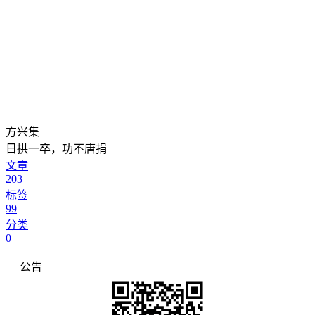
方兴集
日拱一卒，功不唐捐
文章
203
标签
99
分类
0
公告