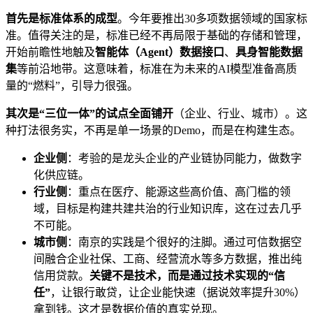
首先是标准体系的成型
。今年要推出30多项数据领域的国家标
准。值得关注的是，标准已经不再局限于基础的存储和管理，
开始前瞻性地触及
智能体（Agent）数据接口
、
具身智能数据
集
等前沿地带。这意味着，标准在为未来的AI模型准备高质
量的“燃料”，引导力很强。
其次是“三位一体”的试点全面铺开
（企业、行业、城市）。这
种打法很务实，不再是单一场景的Demo，而是在构建生态。
企业侧
：考验的是龙头企业的产业链协同能力，做数字
化供应链。
行业侧
：重点在医疗、能源这些高价值、高门槛的领
域，目标是构建共建共治的行业知识库，这在过去几乎
不可能。
城市侧
：南京的实践是个很好的注脚。通过可信数据空
间融合企业社保、工商、经营流水等多方数据，推出纯
信用贷款。
关键不是技术，而是通过技术实现的“信
任”
，让银行敢贷，让企业能快速（据说效率提升30%）
拿到钱。这才是数据价值的真实兑现。