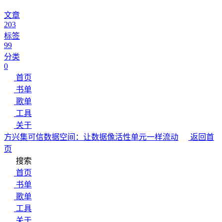
文章
203
标签
99
分类
0
首页
书单
歌单
工具
关于
方兴集
可信数据空间：让数据像活性单元一样流动
返回首
页
搜索
首页
书单
歌单
工具
关于