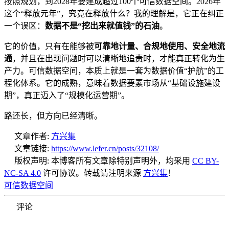
按照规划，到2028年要建成超过100个可信数据空间。2026年
这个“释放元年”，究竟在释放什么？我的理解是，它正在纠正
一个误区：
数据不是“挖出来就值钱”的石油
。
它的价值，只有在能够被
可靠地计量、合规地使用、安全地流
通
，并且在出现问题时可以清晰地追责时，才能真正转化为生
产力。可信数据空间，本质上就是一套为数据价值“护航”的工
程化体系。它的成熟，意味着数据要素市场从“基础设施建设
期”，真正迈入了“规模化运营期”。
路还长，但方向已经清晰。
文章作者:
方兴集
文章链接:
https://www.lefer.cn/posts/32108/
版权声明:
本博客所有文章除特别声明外，均采用
CC BY-
NC-SA 4.0
许可协议。转载请注明来源
方兴集
！
可信数据空间
评论