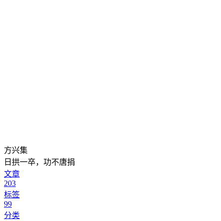
方兴集
日拱一卒，功不唐捐
文章
203
标签
99
分类