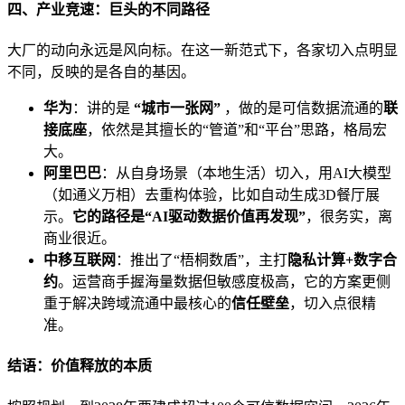
四、产业竞速：巨头的不同路径
大厂的动向永远是风向标。在这一新范式下，各家切入点明显
不同，反映的是各自的基因。
华为
：讲的是
“城市一张网”
，做的是可信数据流通的
联
接底座
，依然是其擅长的“管道”和“平台”思路，格局宏
大。
阿里巴巴
：从自身场景（本地生活）切入，用AI大模型
（如通义万相）去重构体验，比如自动生成3D餐厅展
示。
它的路径是“AI驱动数据价值再发现”
，很务实，离
商业很近。
中移互联网
：推出了“梧桐数盾”，主打
隐私计算+数字合
约
。运营商手握海量数据但敏感度极高，它的方案更侧
重于解决跨域流通中最核心的
信任壁垒
，切入点很精
准。
结语：价值释放的本质