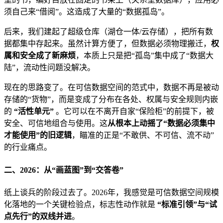
须自己来“借阅”。这造成了大量的“数据孤岛”。
后来，我们建起了超级仓库（湖仓一体/云存储），把所有数
据都集中存起来。虽然计算方便了，但数据必须物理搬迁，
权
属和安全成了新麻烦
，本质上只是把“孤岛”集中成了“数据大
陆”，流动性问题没解决。
现在的思路变了。在可信数据空间的范式中，数据不再是被动
存储的“货物”，而是变成了分布在各处、权属与安全规则内嵌
的
“活性单元”
。它可以在不离开自家“保险柜”的前提下，被
安全、可信地组合与使用。这
从根本上动摇了“数据必须集中
才能使用”的旧逻辑
，瞄准的正是“不敢供、不可信、流不动”
的行业痛点。
二、2026：从“画蓝图”到“交答卷”
纸上谈兵的阶段过去了。2026年，我感觉是可信数据空间规模
化落地的一个关键检验点，标志性动作就是
“标准引领”与“试
点先行”的双线并进
。